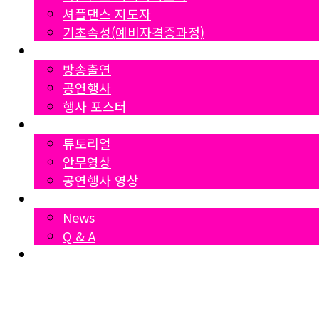
셔플댄스 지도자
기초속성(예비자격증과정)
Gallery
방송출연
공연행사
행사 포스터
영상자료
튜토리얼
안무영상
공연행사 영상
News
News
Q & A
Dumall
₩
0