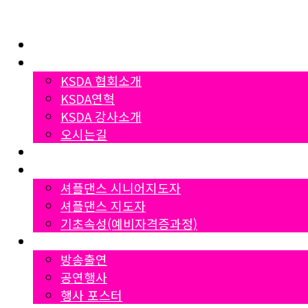
Home
협회소개
KSDA 협회소개
KSDA연혁
KSDA 강사소개
오시는길
지부소개
자격증과정
셔플댄스 시니어지도자
셔플댄스 지도자
기초속성(예비자격증과정)
Gallery
방송출연
공연행사
행사 포스터