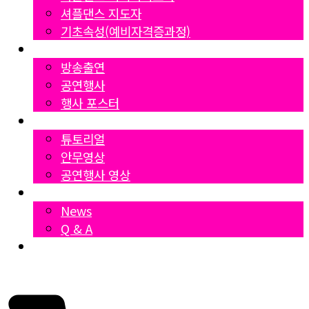
셔플댄스 지도자
기초속성(예비자격증과정)
Gallery
방송출연
공연행사
행사 포스터
영상자료
튜토리얼
안무영상
공연행사 영상
News
News
Q & A
Dumall
₩
0