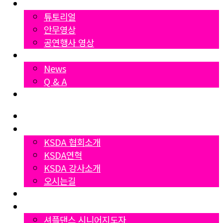
영상자료
튜토리얼
안무영상
공연행사 영상
News
News
Q & A
Dumall
Home
협회소개
KSDA 협회소개
KSDA연혁
KSDA 강사소개
오시는길
지부소개
자격증과정
셔플댄스 시니어지도자