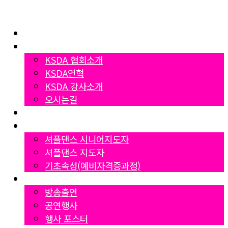
Home
협회소개
KSDA 협회소개
KSDA연혁
KSDA 강사소개
오시는길
지부소개
자격증과정
셔플댄스 시니어지도자
셔플댄스 지도자
기초속성(예비자격증과정)
Gallery
방송출연
공연행사
행사 포스터