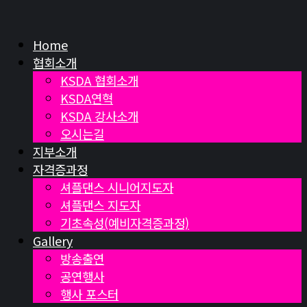
Home
협회소개
KSDA 협회소개
KSDA연혁
KSDA 강사소개
오시는길
지부소개
자격증과정
셔플댄스 시니어지도자
셔플댄스 지도자
기초속성(예비자격증과정)
Gallery
방송출연
공연행사
행사 포스터