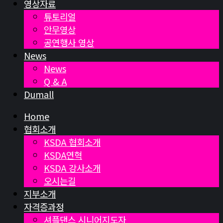
영상자료
튜토리얼
안무영상
공연행사 영상
News
News
Q & A
Dumall
Home
협회소개
KSDA 협회소개
KSDA연혁
KSDA 강사소개
오시는길
지부소개
자격증과정
셔플댄스 시니어지도자