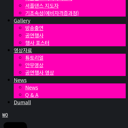
셔플댄스 지도자
기초속성(예비자격증과정)
Gallery
방송출연
공연행사
행사 포스터
영상자료
튜토리얼
안무영상
공연행사 영상
News
News
Q & A
Dumall
₩
0