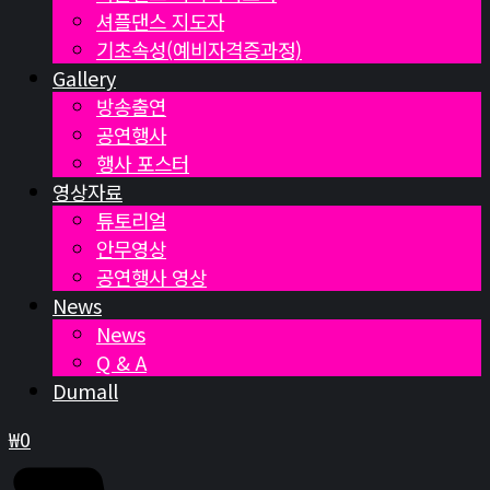
셔플댄스 지도자
기초속성(예비자격증과정)
Gallery
방송출연
공연행사
행사 포스터
영상자료
튜토리얼
안무영상
공연행사 영상
News
News
Q & A
Dumall
₩
0