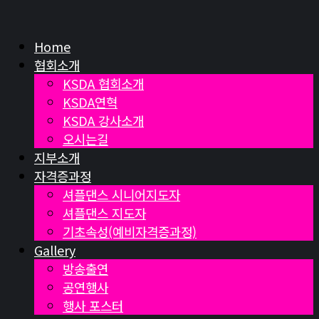
Home
협회소개
KSDA 협회소개
KSDA연혁
KSDA 강사소개
오시는길
지부소개
자격증과정
셔플댄스 시니어지도자
셔플댄스 지도자
기초속성(예비자격증과정)
Gallery
방송출연
공연행사
행사 포스터