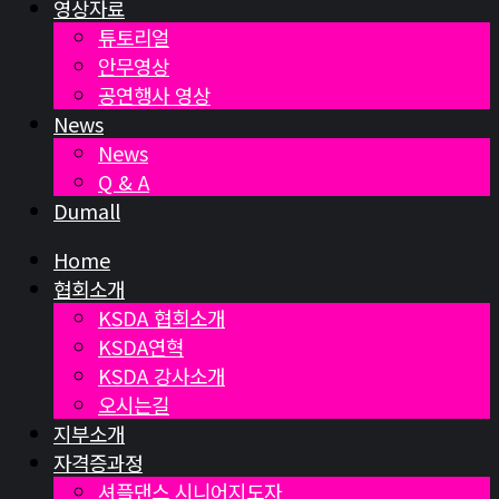
영상자료
튜토리얼
안무영상
공연행사 영상
News
News
Q & A
Dumall
Home
협회소개
KSDA 협회소개
KSDA연혁
KSDA 강사소개
오시는길
지부소개
자격증과정
셔플댄스 시니어지도자