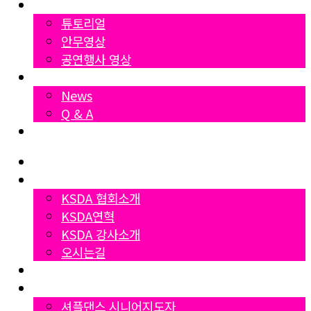
영상자료
튜토리얼
안무영상
공연행사 영상
News
News
Q & A
Dumall
Home
협회소개
KSDA 협회소개
KSDA연혁
KSDA 강사소개
오시는길
지부소개
자격증과정
셔플댄스 시니어지도자