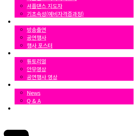
셔플댄스 지도자
기초속성(예비자격증과정)
Gallery
방송출연
공연행사
행사 포스터
영상자료
튜토리얼
안무영상
공연행사 영상
News
News
Q & A
Dumall
₩
0