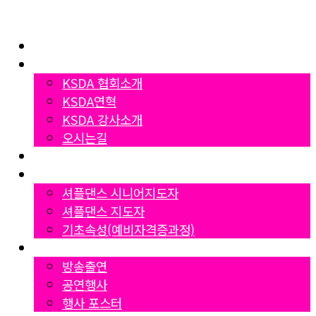
Home
협회소개
KSDA 협회소개
KSDA연혁
KSDA 강사소개
오시는길
지부소개
자격증과정
셔플댄스 시니어지도자
셔플댄스 지도자
기초속성(예비자격증과정)
Gallery
방송출연
공연행사
행사 포스터