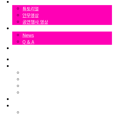
영상자료
튜토리얼
안무영상
공연행사 영상
News
News
Q & A
Dumall
Home
협회소개
KSDA 협회소개
KSDA연혁
KSDA 강사소개
오시는길
지부소개
자격증과정
셔플댄스 시니어지도자