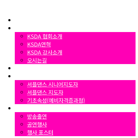
Home
협회소개
KSDA 협회소개
KSDA연혁
KSDA 강사소개
오시는길
지부소개
자격증과정
셔플댄스 시니어지도자
셔플댄스 지도자
기초속성(예비자격증과정)
Gallery
방송출연
공연행사
행사 포스터