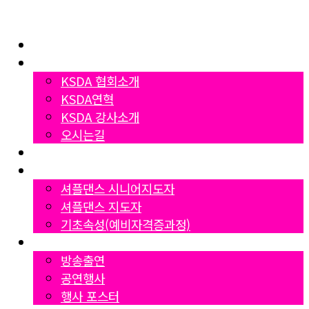
Home
협회소개
KSDA 협회소개
KSDA연혁
KSDA 강사소개
오시는길
지부소개
자격증과정
셔플댄스 시니어지도자
셔플댄스 지도자
기초속성(예비자격증과정)
Gallery
방송출연
공연행사
행사 포스터