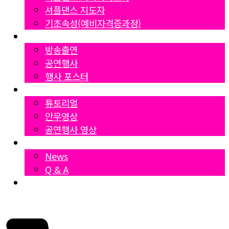
셔플댄스 지도자
기초속성(예비자격증과정)
Gallery
방송출연
공연행사
행사 포스터
영상자료
튜토리얼
안무영상
공연행사 영상
News
News
Q & A
Dumall
₩
0