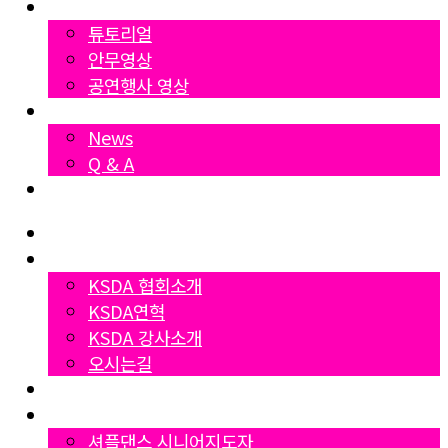
영상자료
튜토리얼
안무영상
공연행사 영상
News
News
Q & A
Dumall
Home
협회소개
KSDA 협회소개
KSDA연혁
KSDA 강사소개
오시는길
지부소개
자격증과정
셔플댄스 시니어지도자