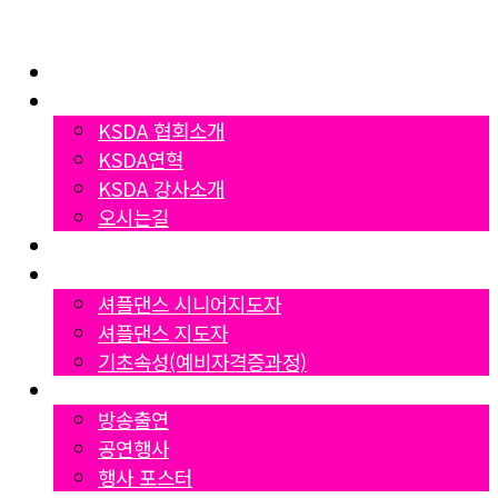
Home
협회소개
KSDA 협회소개
KSDA연혁
KSDA 강사소개
오시는길
지부소개
자격증과정
셔플댄스 시니어지도자
셔플댄스 지도자
기초속성(예비자격증과정)
Gallery
방송출연
공연행사
행사 포스터