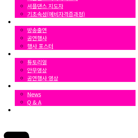
셔플댄스 지도자
기초속성(예비자격증과정)
Gallery
방송출연
공연행사
행사 포스터
영상자료
튜토리얼
안무영상
공연행사 영상
News
News
Q & A
Dumall
₩
0