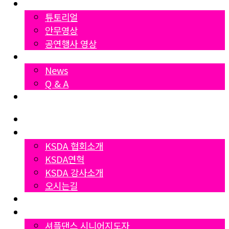
영상자료
튜토리얼
안무영상
공연행사 영상
News
News
Q & A
Dumall
Home
협회소개
KSDA 협회소개
KSDA연혁
KSDA 강사소개
오시는길
지부소개
자격증과정
셔플댄스 시니어지도자