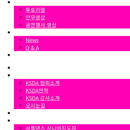
영상자료
튜토리얼
안무영상
공연행사 영상
News
News
Q & A
Dumall
Home
협회소개
KSDA 협회소개
KSDA연혁
KSDA 강사소개
오시는길
지부소개
자격증과정
셔플댄스 시니어지도자