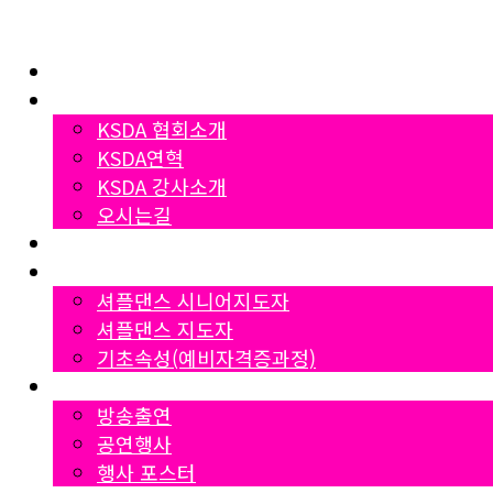
Home
협회소개
KSDA 협회소개
KSDA연혁
KSDA 강사소개
오시는길
지부소개
자격증과정
셔플댄스 시니어지도자
셔플댄스 지도자
기초속성(예비자격증과정)
Gallery
방송출연
공연행사
행사 포스터