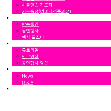
셔플댄스 지도자
기초속성(예비자격증과정)
Gallery
방송출연
공연행사
행사 포스터
영상자료
튜토리얼
안무영상
공연행사 영상
News
News
Q & A
Dumall
₩
0