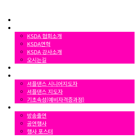
Home
협회소개
KSDA 협회소개
KSDA연혁
KSDA 강사소개
오시는길
지부소개
자격증과정
셔플댄스 시니어지도자
셔플댄스 지도자
기초속성(예비자격증과정)
Gallery
방송출연
공연행사
행사 포스터