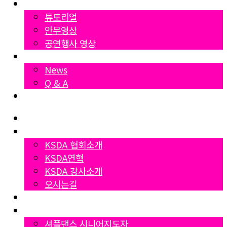
영상자료
튜토리얼
안무영상
공연행사 영상
News
News
Q & A
Dumall
Home
협회소개
KSDA 협회소개
KSDA연혁
KSDA 강사소개
오시는길
지부소개
자격증과정
셔플댄스 시니어지도자