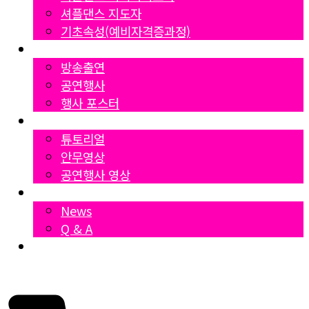
셔플댄스 지도자
기초속성(예비자격증과정)
Gallery
방송출연
공연행사
행사 포스터
영상자료
튜토리얼
안무영상
공연행사 영상
News
News
Q & A
Dumall
₩
0