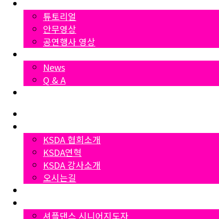
영상자료
튜토리얼
안무영상
공연행사 영상
News
News
Q & A
Dumall
Home
협회소개
KSDA 협회소개
KSDA연혁
KSDA 강사소개
오시는길
지부소개
자격증과정
셔플댄스 시니어지도자