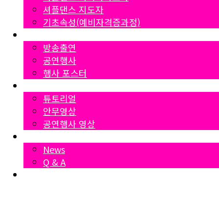
셔플댄스 지도자
기초속성(예비자격증과정)
Gallery
방송출연
공연행사
행사 포스터
영상자료
튜토리얼
안무영상
공연행사 영상
News
News
Q & A
Dumall
₩
0