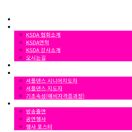
Home
협회소개
KSDA 협회소개
KSDA연혁
KSDA 강사소개
오시는길
지부소개
자격증과정
셔플댄스 시니어지도자
셔플댄스 지도자
기초속성(예비자격증과정)
Gallery
방송출연
공연행사
행사 포스터