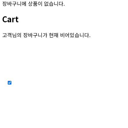
장바구니에 상품이 없습니다.
Cart
고객님의 장바구니가 현재 비어있습니다.
상점으로 돌아가기
03 주문완료
02 주문/결제
01 장바구니
상품/옵션정보
수량
상품금액
등록된 상품이 없습니다
상품금액
0
원
할인금액