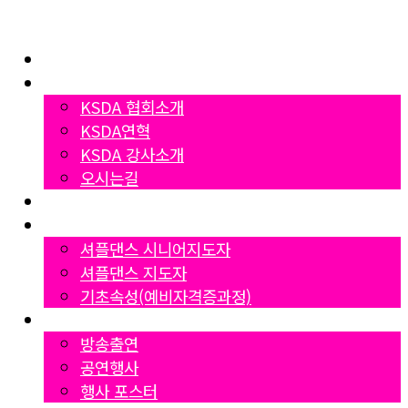
Home
협회소개
KSDA 협회소개
KSDA연혁
KSDA 강사소개
오시는길
지부소개
자격증과정
셔플댄스 시니어지도자
셔플댄스 지도자
기초속성(예비자격증과정)
Gallery
방송출연
공연행사
행사 포스터