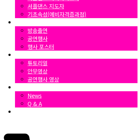
셔플댄스 지도자
기초속성(예비자격증과정)
Gallery
방송출연
공연행사
행사 포스터
영상자료
튜토리얼
안무영상
공연행사 영상
News
News
Q & A
Dumall
₩
0