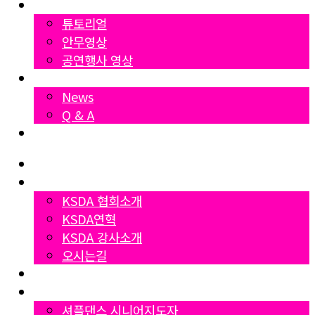
영상자료
튜토리얼
안무영상
공연행사 영상
News
News
Q & A
Dumall
Home
협회소개
KSDA 협회소개
KSDA연혁
KSDA 강사소개
오시는길
지부소개
자격증과정
셔플댄스 시니어지도자