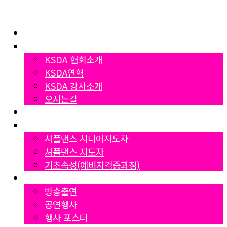
Home
협회소개
KSDA 협회소개
KSDA연혁
KSDA 강사소개
오시는길
지부소개
자격증과정
셔플댄스 시니어지도자
셔플댄스 지도자
기초속성(예비자격증과정)
Gallery
방송출연
공연행사
행사 포스터