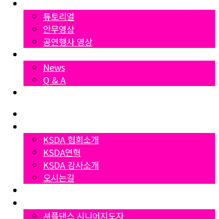
영상자료
튜토리얼
안무영상
공연행사 영상
News
News
Q & A
Dumall
Home
협회소개
KSDA 협회소개
KSDA연혁
KSDA 강사소개
오시는길
지부소개
자격증과정
셔플댄스 시니어지도자