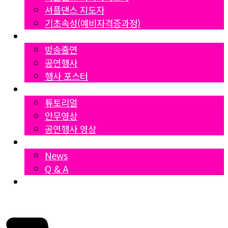
셔플댄스 지도자
기초속성(예비자격증과정)
Gallery
방송출연
공연행사
행사 포스터
영상자료
튜토리얼
안무영상
공연행사 영상
News
News
Q & A
Dumall
₩
0