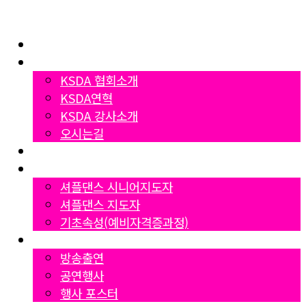
Home
협회소개
KSDA 협회소개
KSDA연혁
KSDA 강사소개
오시는길
지부소개
자격증과정
셔플댄스 시니어지도자
셔플댄스 지도자
기초속성(예비자격증과정)
Gallery
방송출연
공연행사
행사 포스터