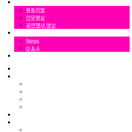
영상자료
튜토리얼
안무영상
공연행사 영상
News
News
Q & A
Dumall
Home
협회소개
KSDA 협회소개
KSDA연혁
KSDA 강사소개
오시는길
지부소개
자격증과정
셔플댄스 시니어지도자