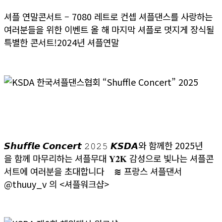
셔플 연말콘서트 – 7080 레트로 컨셉 셔플댄스를 사랑하는
여러분들을 위한 이벤트 올 해 마지막 셔플로 멋지게 장식될
특별한 콘서트!2024년 셔플연말
>> 더보기
KSDA 한국셔플댄스협회 “Shuffle Concert”
2025
𝙎𝙝𝙪𝙛𝙛𝙡𝙚 𝘾𝙤𝙣𝙘𝙚𝙧𝙩 𝟸𝟶𝟸𝟻 𝙆𝙎𝘿𝘼와 함께한 2025년
을 함께 마무리하는 셔플무대 𝐘𝟐𝐊 감성으로 빛나는 셔플콘
서트에 여러분을 초대합니다 ≋ 프랑스 셔플댄서
@thuuy_v 의 <셔플워크샵>
>> 더보기