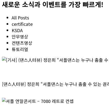
새로운 소식과 이벤트를 가장 빠르게!
All Posts
certificate
KSDA
안무영상
컨텐츠영상
튜토리얼
[기사] (댄스人터뷰) 정은희 “셔플댄스는 누구나 춤
[댄스人터뷰] 정은희 “셔플댄스는 누구나 춤출 수 있는 권
>> 더보기