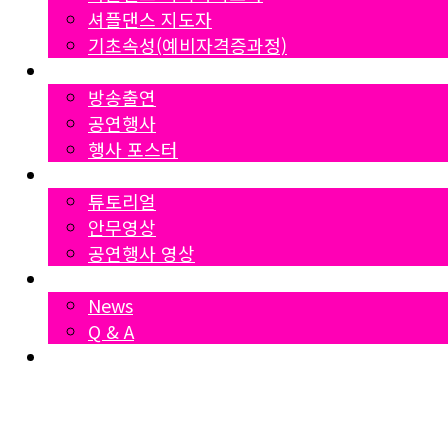
셔플댄스 지도자
기초속성(예비자격증과정)
Gallery
방송출연
공연행사
행사 포스터
영상자료
튜토리얼
안무영상
공연행사 영상
News
News
Q & A
Dumall
₩
0