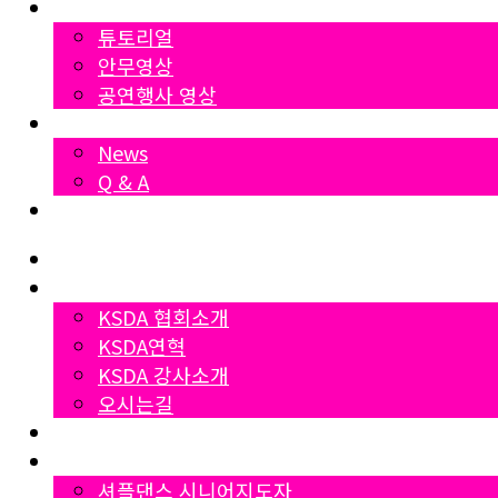
영상자료
튜토리얼
안무영상
공연행사 영상
News
News
Q & A
Dumall
Home
협회소개
KSDA 협회소개
KSDA연혁
KSDA 강사소개
오시는길
지부소개
자격증과정
셔플댄스 시니어지도자