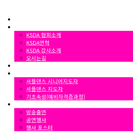
Home
협회소개
KSDA 협회소개
KSDA연혁
KSDA 강사소개
오시는길
지부소개
자격증과정
셔플댄스 시니어지도자
셔플댄스 지도자
기초속성(예비자격증과정)
Gallery
방송출연
공연행사
행사 포스터