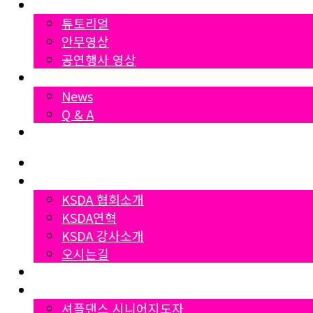
영상자료
튜토리얼
안무영상
공연행사 영상
News
News
Q & A
Dumall
Home
협회소개
KSDA 협회소개
KSDA연혁
KSDA 강사소개
오시는길
지부소개
자격증과정
셔플댄스 시니어지도자