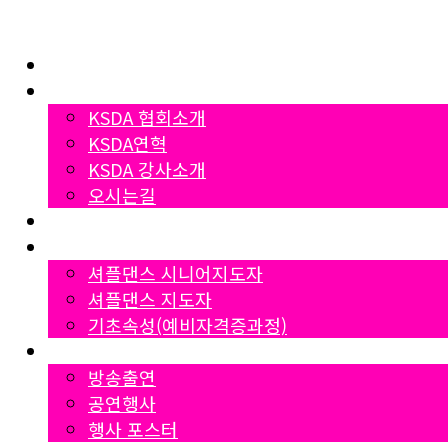
Home
협회소개
KSDA 협회소개
KSDA연혁
KSDA 강사소개
오시는길
지부소개
자격증과정
셔플댄스 시니어지도자
셔플댄스 지도자
기초속성(예비자격증과정)
Gallery
방송출연
공연행사
행사 포스터