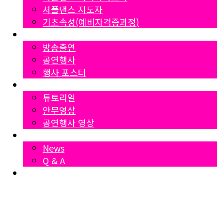
셔플댄스 지도자
기초속성(예비자격증과정)
Gallery
방송출연
공연행사
행사 포스터
영상자료
튜토리얼
안무영상
공연행사 영상
News
News
Q & A
Dumall
₩
0