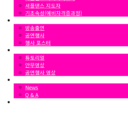
셔플댄스 지도자
기초속성(예비자격증과정)
Gallery
방송출연
공연행사
행사 포스터
영상자료
튜토리얼
안무영상
공연행사 영상
News
News
Q & A
Dumall
₩
0