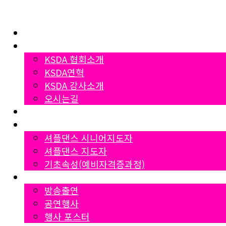
Home
협회소개
KSDA 협회소개
KSDA연혁
KSDA 강사소개
오시는길
지부소개
자격증과정
셔플댄스 시니어지도자
셔플댄스 지도자
기초속성(예비자격증과정)
Gallery
방송출연
공연행사
행사 포스터