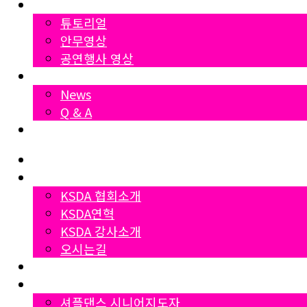
영상자료
튜토리얼
안무영상
공연행사 영상
News
News
Q & A
Dumall
Home
협회소개
KSDA 협회소개
KSDA연혁
KSDA 강사소개
오시는길
지부소개
자격증과정
셔플댄스 시니어지도자