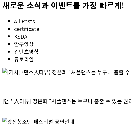
새로운 소식과 이벤트를 가장 빠르게!
All Posts
certificate
KSDA
안무영상
컨텐츠영상
튜토리얼
[기사] (댄스人터뷰) 정은희 “셔플댄스는 누구나 춤
[댄스人터뷰] 정은희 “셔플댄스는 누구나 춤출 수 있는 권
>> 더보기